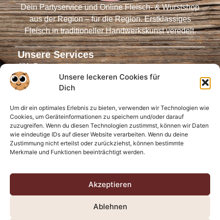
Dein Partyservice und Online Fleisch- & Wurstshop
aus der Region – für die Region. Erstklassiges
Fleisch in traditioneller Handwerkskunst veredelt.
Unsere Services
Partyservice
Unsere leckeren Cookies für
Fleischautomaten
Dich
Online-Shop
Um dir ein optimales Erlebnis zu bieten, verwenden wir Technologien wie
Virtueller Tresen
Cookies, um Geräteinformationen zu speichern und/oder darauf
Öffnungszeiten
zuzugreifen. Wenn du diesen Technologien zustimmst, können wir Daten
wie eindeutige IDs auf dieser Website verarbeiten. Wenn du deine
Infos für Dich
Zustimmung nicht erteilst oder zurückziehst, können bestimmte
Merkmale und Funktionen beeinträchtigt werden.
Anfahrt
FAQ
Bewertungen
Akzeptieren
Kontakt
Ablehnen
Über uns