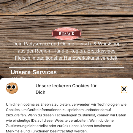
Dein Partyservice und Online Fleisch- & Wurstshop
aus der Region – für die Region. Erstklassiges
Fleisch in traditioneller Handwerkskunst veredelt.
Unsere Services
Partyservice
Unsere leckeren Cookies für
Fleischautomaten
Dich
Online-Shop
Um dir ein optimales Erlebnis zu bieten, verwenden wir Technologien wie
Virtueller Tresen
Cookies, um Geräteinformationen zu speichern und/oder darauf
Öffnungszeiten
zuzugreifen. Wenn du diesen Technologien zustimmst, können wir Daten
wie eindeutige IDs auf dieser Website verarbeiten. Wenn du deine
Infos für Dich
Zustimmung nicht erteilst oder zurückziehst, können bestimmte
Merkmale und Funktionen beeinträchtigt werden.
Anfahrt