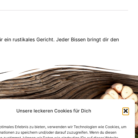
 ein rustikales Gericht. Jeder Bissen bringt dir den
Unsere leckeren Cookies für Dich
Infos für Dich
Anfahrt
optimales Erlebnis zu bieten, verwenden wir Technologien wie Cookies, um
FAQ
mationen zu speichern und/oder darauf zuzugreifen. Wenn du diesen
Bewertungen
n zustimmst, können wir Daten wie eindeutige IDs auf dieser Website