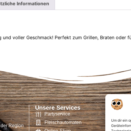
tzliche Informationen
g und voller Geschmack! Perfekt zum Grillen, Braten oder für
Unsere Services
Partyservice
Um dir ein 
Fleischautomaten
 der Region
Geräteinfor
Online-Shop
Technologie