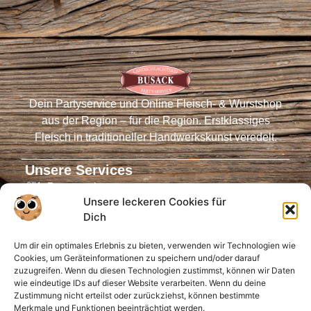
Dein Partyservice und Online Fleisch- & Wurstshop
aus der Region – für die Region. Erstklassiges
Fleisch in traditioneller Handwerkskunst veredelt.
Unsere Services
Partyservice
Unsere leckeren Cookies für
Fleischautomaten
Dich
Online-Shop
Um dir ein optimales Erlebnis zu bieten, verwenden wir Technologien wie
Virtueller Tresen
Cookies, um Geräteinformationen zu speichern und/oder darauf
Öffnungszeiten
zuzugreifen. Wenn du diesen Technologien zustimmst, können wir Daten
wie eindeutige IDs auf dieser Website verarbeiten. Wenn du deine
Infos für Dich
Zustimmung nicht erteilst oder zurückziehst, können bestimmte
Merkmale und Funktionen beeinträchtigt werden.
Anfahrt