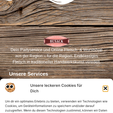
Dein Partyservice und Online Fleisch- & Wurstshop
aus der Region – für die Region. Erstklassiges
Fleisch in traditioneller Handwerkskunst veredelt.
Unsere Services
Partyservice
Unsere leckeren Cookies für
Fleischautomaten
Dich
Online-Shop
Um dir ein optimales Erlebnis zu bieten, verwenden wir Technologien wie
Virtueller Tresen
Cookies, um Geräteinformationen zu speichern und/oder darauf
Öffnungszeiten
zuzugreifen. Wenn du diesen Technologien zustimmst, können wir Daten