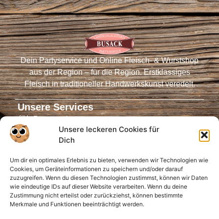
Dein Partyservice und Online Fleisch- & Wurstshop
aus der Region – für die Region. Erstklassiges
Fleisch in traditioneller Handwerkskunst veredelt.
Unsere Services
Partyservice
Unsere leckeren Cookies für
Fleischautomaten
Dich
Online-Shop
Um dir ein optimales Erlebnis zu bieten, verwenden wir Technologien wie
Virtueller Tresen
Cookies, um Geräteinformationen zu speichern und/oder darauf
Öffnungszeiten
zuzugreifen. Wenn du diesen Technologien zustimmst, können wir Daten
wie eindeutige IDs auf dieser Website verarbeiten. Wenn du deine
Infos für Dich
Zustimmung nicht erteilst oder zurückziehst, können bestimmte
Merkmale und Funktionen beeinträchtigt werden.
Anfahrt
FAQ