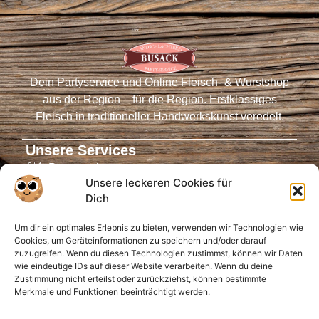
Dein Partyservice und Online Fleisch- & Wurstshop
aus der Region – für die Region. Erstklassiges
Fleisch in traditioneller Handwerkskunst veredelt.
Unsere Services
Partyservice
Unsere leckeren Cookies für
Fleischautomaten
Dich
Online-Shop
Um dir ein optimales Erlebnis zu bieten, verwenden wir Technologien wie
Virtueller Tresen
Cookies, um Geräteinformationen zu speichern und/oder darauf
Öffnungszeiten
zuzugreifen. Wenn du diesen Technologien zustimmst, können wir Daten
wie eindeutige IDs auf dieser Website verarbeiten. Wenn du deine
Infos für Dich
Zustimmung nicht erteilst oder zurückziehst, können bestimmte
Merkmale und Funktionen beeinträchtigt werden.
Anfahrt
FAQ