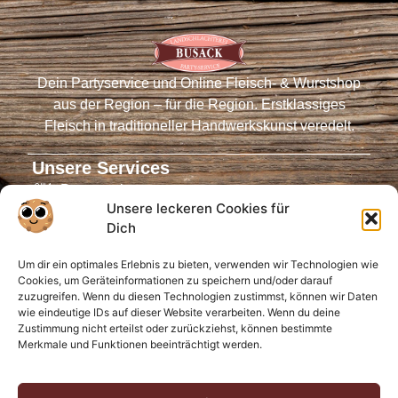
Dein Partyservice und Online Fleisch- & Wurstshop
aus der Region – für die Region. Erstklassiges
Fleisch in traditioneller Handwerkskunst veredelt.
Unsere Services
Partyservice
Unsere leckeren Cookies für
Fleischautomaten
Dich
Online-Shop
Um dir ein optimales Erlebnis zu bieten, verwenden wir Technologien wie
Virtueller Tresen
Cookies, um Geräteinformationen zu speichern und/oder darauf
Öffnungszeiten
zuzugreifen. Wenn du diesen Technologien zustimmst, können wir Daten
wie eindeutige IDs auf dieser Website verarbeiten. Wenn du deine
Infos für Dich
Zustimmung nicht erteilst oder zurückziehst, können bestimmte
Merkmale und Funktionen beeinträchtigt werden.
Anfahrt
FAQ
Bewertungen