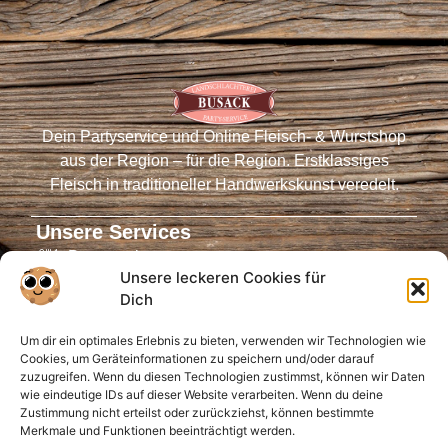
Dein Partyservice und Online Fleisch- & Wurstshop
aus der Region – für die Region. Erstklassiges
Fleisch in traditioneller Handwerkskunst veredelt.
Unsere Services
Partyservice
Unsere leckeren Cookies für
Fleischautomaten
Dich
Online-Shop
Um dir ein optimales Erlebnis zu bieten, verwenden wir Technologien wie
Virtueller Tresen
Cookies, um Geräteinformationen zu speichern und/oder darauf
Öffnungszeiten
zuzugreifen. Wenn du diesen Technologien zustimmst, können wir Daten
wie eindeutige IDs auf dieser Website verarbeiten. Wenn du deine
Infos für Dich
Zustimmung nicht erteilst oder zurückziehst, können bestimmte
Merkmale und Funktionen beeinträchtigt werden.
Anfahrt