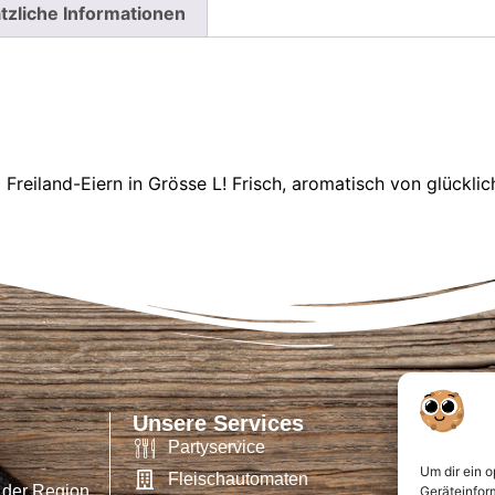
tzliche Informationen
reiland-Eiern in Grösse L! Frisch, aromatisch von glücklich
Unsere Services
Partyservice
Um dir ein 
Fleischautomaten
 der Region
Geräteinfor