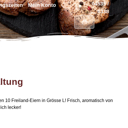
04535 /
ngszeiten
Mein Konto
6338
altung
 10 Freiland-Eiern in Grösse L! Frisch, aromatisch von
ich lecker!