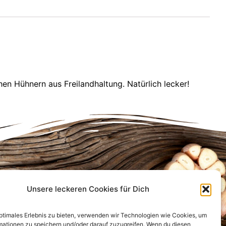
en Hühnern aus Freilandhaltung. Natürlich lecker!
Unsere leckeren Cookies für Dich
Infos für Dich
Anfahrt
optimales Erlebnis zu bieten, verwenden wir Technologien wie Cookies, um
FAQ
mationen zu speichern und/oder darauf zuzugreifen. Wenn du diesen