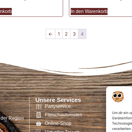
enkorb
In den Warenkorb
←
1
2
3
4
Unsere Services
Partyservice
Um dir ein 
Fleischautomaten
 der Region
Geräteinfor
Online-Shop
Technologie
verarbeiten