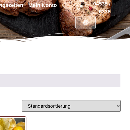
04535 /
ngszeiten
Mein Konto
6338