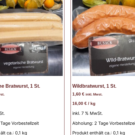
e Bratwurst, 1 St.
Wildbratwurst, 1 St.
1,60
€
st.
inkl. Mwst.
16,00
€
/
kg
St.
inkl. 7 % MwSt.
 Tage Vorbestellzeit
Abholung:
2 Tage Vorbestellzei
ält ca.: 0,1
kg
Produkt enthält ca.: 0,1
kg