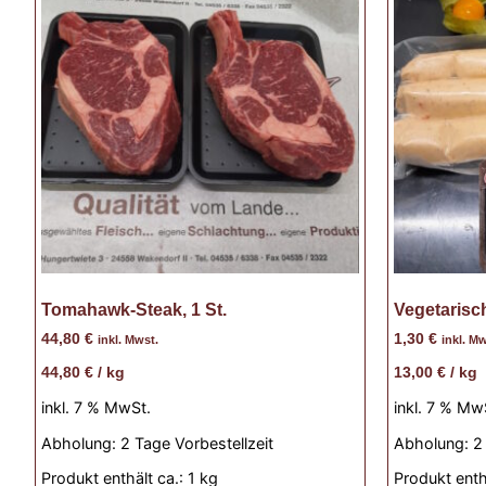
Tomahawk-Steak, 1 St.
Vegetarisch
44,80
€
1,30
€
inkl. Mwst.
inkl. Mw
44,80
€
/
kg
13,00
€
/
kg
inkl. 7 % MwSt.
inkl. 7 % Mw
Abholung:
2 Tage Vorbestellzeit
Abholung:
2
Produkt enthält ca.: 1
kg
Produkt enth