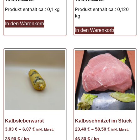
Produkt enthält ca.: 0,1
kg
Produkt enthält ca.: 0,120
kg
In den Warenkorb
In den Warenkorb
Kalbsleberwurst
Kalbsschnitzel im Stück
3,03
€
–
6,07
€
23,40
€
–
58,50
€
inkl. Mwst.
inkl. Mwst.
28,90
€
/
kg
46,80
€
/
kg