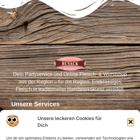
Dein Partyservice und Online Fleisch- & Wurstshop
aus der Region – für die Region. Erstklassiges
Fleisch in traditioneller Handwerkskunst veredelt.
Unsere Services
Partyservice
Unsere leckeren Cookies für
Fleischautomaten
Dich
Online-Shop
Um dir ein optimales Erlebnis zu bieten, verwenden wir Technologien wie
Virtueller Tresen