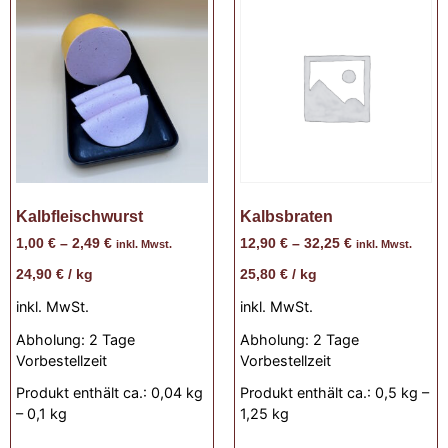
Kalbfleischwurst
Kalbsbraten
1,00
€
–
2,49
€
12,90
€
–
32,25
€
inkl. Mwst.
inkl. Mwst.
24,90
€
/
kg
25,80
€
/
kg
inkl. MwSt.
inkl. MwSt.
Abholung:
2 Tage
Abholung:
2 Tage
Vorbestellzeit
Vorbestellzeit
Produkt enthält ca.: 0,04
kg
Produkt enthält ca.: 0,5
kg
–
– 0,1
kg
1,25
kg