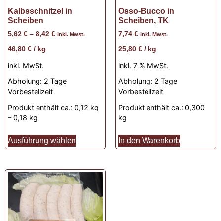
Kalbsschnitzel in
Osso-Bucco in
Scheiben
Scheiben, TK
5,62
€
–
8,42
€
7,74
€
inkl. Mwst.
inkl. Mwst.
46,80
€
/
kg
25,80
€
/
kg
inkl. MwSt.
inkl. 7 % MwSt.
Abholung:
2 Tage
Abholung:
2 Tage
Vorbestellzeit
Vorbestellzeit
Produkt enthält ca.: 0,12
kg
Produkt enthält ca.: 0,300
– 0,18
kg
kg
Ausführung wählen
In den Warenkorb