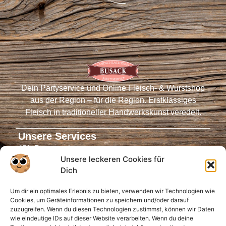
Dein Partyservice und Online Fleisch- & Wurstshop
aus der Region – für die Region. Erstklassiges
Fleisch in traditioneller Handwerkskunst veredelt.
Unsere Services
Partyservice
Unsere leckeren Cookies für
Fleischautomaten
Dich
Online-Shop
Um dir ein optimales Erlebnis zu bieten, verwenden wir Technologien wie
Virtueller Tresen
Cookies, um Geräteinformationen zu speichern und/oder darauf
Öffnungszeiten
zuzugreifen. Wenn du diesen Technologien zustimmst, können wir Daten
wie eindeutige IDs auf dieser Website verarbeiten. Wenn du deine
Infos für Dich