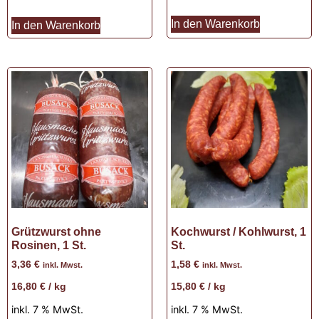
In den Warenkorb
In den Warenkorb
Grützwurst ohne
Kochwurst / Kohlwurst, 1
Rosinen, 1 St.
St.
3,36
€
1,58
€
inkl. Mwst.
inkl. Mwst.
16,80
€
/
kg
15,80
€
/
kg
inkl. 7 % MwSt.
inkl. 7 % MwSt.