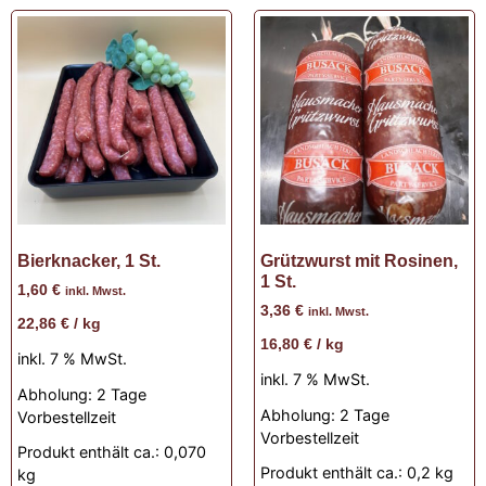
Bierknacker, 1 St.
Grützwurst mit Rosinen,
1 St.
1,60
€
inkl. Mwst.
3,36
€
inkl. Mwst.
22,86
€
/
kg
16,80
€
/
kg
inkl. 7 % MwSt.
inkl. 7 % MwSt.
Abholung:
2 Tage
Abholung:
2 Tage
Vorbestellzeit
Vorbestellzeit
Produkt enthält ca.: 0,070
Produkt enthält ca.: 0,2
kg
kg