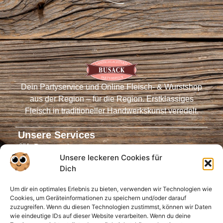
Dein Partyservice und Online Fleisch- & Wurstshop
aus der Region – für die Region. Erstklassiges
Fleisch in traditioneller Handwerkskunst veredelt.
Unsere Services
Partyservice
Unsere leckeren Cookies für
Fleischautomaten
Dich
Online-Shop
Um dir ein optimales Erlebnis zu bieten, verwenden wir Technologien wie
Virtueller Tresen
Cookies, um Geräteinformationen zu speichern und/oder darauf
Öffnungszeiten
zuzugreifen. Wenn du diesen Technologien zustimmst, können wir Daten
wie eindeutige IDs auf dieser Website verarbeiten. Wenn du deine
Infos für Dich