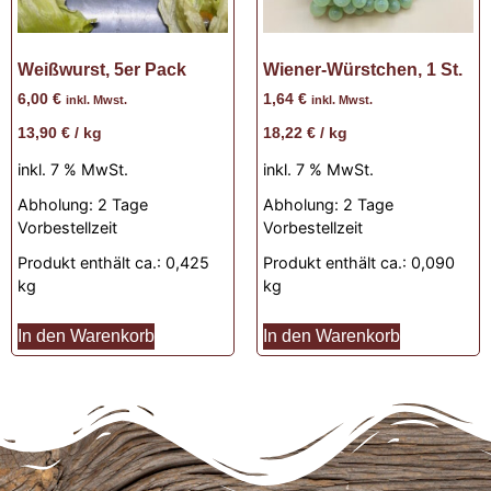
Weißwurst, 5er Pack
Wiener-Würstchen, 1 St.
6,00
€
1,64
€
inkl. Mwst.
inkl. Mwst.
13,90
€
/
kg
18,22
€
/
kg
inkl. 7 % MwSt.
inkl. 7 % MwSt.
Abholung:
2 Tage
Abholung:
2 Tage
Vorbestellzeit
Vorbestellzeit
Produkt enthält ca.: 0,425
Produkt enthält ca.: 0,090
kg
kg
In den Warenkorb
In den Warenkorb