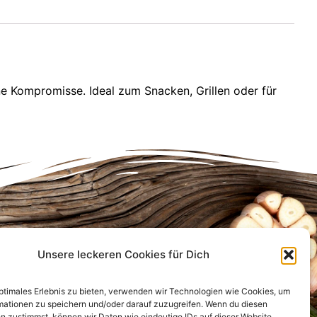
 Kompromisse. Ideal zum Snacken, Grillen oder für
Unsere leckeren Cookies für Dich
Infos für Dich
Anfahrt
optimales Erlebnis zu bieten, verwenden wir Technologien wie Cookies, um
FAQ
mationen zu speichern und/oder darauf zuzugreifen. Wenn du diesen
Bewertungen
n zustimmst, können wir Daten wie eindeutige IDs auf dieser Website