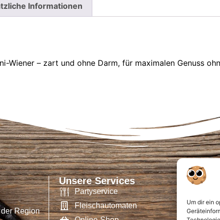
tzliche Informationen
i-Wiener – zart und ohne Darm, für maximalen Genuss ohne
Unsere Services
Partyservice
Um dir ein 
Fleischautomaten
 der Region
Geräteinfor
Online-Shop
Technologie